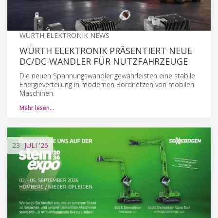
WÜRTH ELEKTRONIK NEWS
WÜRTH ELEKTRONIK PRÄSENTIERT NEUE
DC/DC-WANDLER FÜR NUTZFAHRZEUGE
Die neuen Spannungswandler gewährleisten eine stabile
Energieverteilung in modernen Bordnetzen von mobilen
Maschinen.
Mehr lesen…
23
JULI
'26