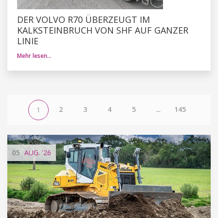
DER VOLVO R70 ÜBERZEUGT IM
KALKSTEINBRUCH VON SHF AUF GANZER
LINIE
Mehr lesen…
2
3
4
5
...
145
1
05
AUG.
'26