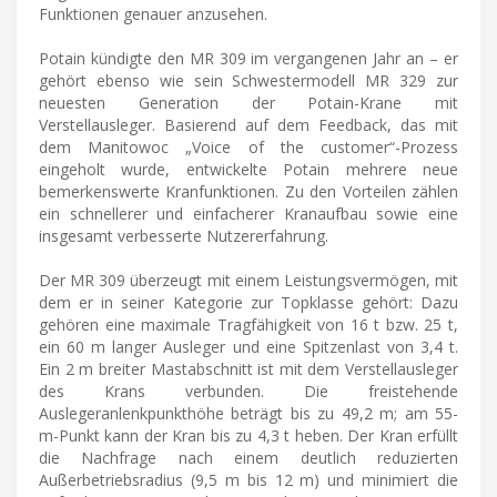
Funktionen genauer anzusehen.
Potain kündigte den MR 309 im vergangenen Jahr an – er
gehört ebenso wie sein Schwestermodell MR 329 zur
neuesten Generation der Potain-Krane mit
Verstellausleger. Basierend auf dem Feedback, das mit
dem Manitowoc „Voice of the customer“-Prozess
eingeholt wurde, entwickelte Potain mehrere neue
bemerkenswerte Kranfunktionen. Zu den Vorteilen zählen
ein schnellerer und einfacherer Kranaufbau sowie eine
insgesamt verbesserte Nutzererfahrung.
Der MR 309 überzeugt mit einem Leistungsvermögen, mit
dem er in seiner Kategorie zur Topklasse gehört: Dazu
gehören eine maximale Tragfähigkeit von 16 t bzw. 25 t,
ein 60 m langer Ausleger und eine Spitzenlast von 3,4 t.
Ein 2 m breiter Mastabschnitt ist mit dem Verstellausleger
des Krans verbunden. Die freistehende
Auslegeranlenkpunkthöhe beträgt bis zu 49,2 m; am 55-
m-Punkt kann der Kran bis zu 4,3 t heben. Der Kran erfüllt
die Nachfrage nach einem deutlich reduzierten
Außerbetriebsradius (9,5 m bis 12 m) und minimiert die