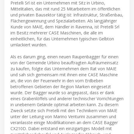
Pretelli Srl ist ein Unternehmen mit Sitz in Urbino,
Mittelitalien, das mit rund 25 Mitarbeitern im öffentlichen
und privaten Bausektor tätig ist: Infrastruktur, Straßenbau,
Flächengewinnung und Spezialarbeiten. Als langjähriger
Kunde von MAIE, dem Händler in Ravenna, ist Pretelli Srl
im Besitz mehrerer CASE Maschinen, die alle im
einheitlichen, für das Unternehmen typischen Gelbton
umlackiert wurden.
Als es darum ging, einen neuen Raupenbagger für einen
von der Gemeinde Urbino beauftragten Aufräumeinsatz
zu kaufen, folgte das Unternehmen dem Rat von MAIE
und sah sich gemeinsam mit ihnen eine CASE Maschine
an, die von der Feuerwehr in den vom Erdbeben
betroffenen Gebieten der Region Marken eingesetzt
wurde. Der Bagger wurde so angepasst, dass er dank
eines Grabenlöffels und anderer technischer Vorrichtungen
in unebenem Gelände optimal arbeiten kann. Zu diesem
Zweck setzte sich Pretelli mit den Technikern von MAIE
unter der Leitung von Marino Venturini zusammen und
veranlasste einige Modifikationen an dem CASE Bagger
CX210D. Dabei entstand ein einzigartiges Modell mit