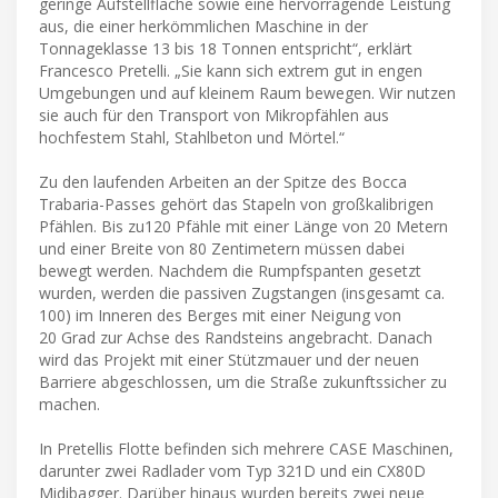
geringe Aufstellfläche sowie eine hervorragende Leistung
aus, die einer herkömmlichen Maschine in der
Tonnageklasse 13 bis 18 Tonnen entspricht“, erklärt
Francesco Pretelli. „Sie kann sich extrem gut in engen
Umgebungen und auf kleinem Raum bewegen. Wir nutzen
sie auch für den Transport von Mikropfählen aus
hochfestem Stahl, Stahlbeton und Mörtel.“
Zu den laufenden Arbeiten an der Spitze des Bocca
Trabaria-Passes gehört das Stapeln von großkalibrigen
Pfählen. Bis zu120 Pfähle mit einer Länge von 20 Metern
und einer Breite von 80 Zentimetern müssen dabei
bewegt werden. Nachdem die Rumpfspanten gesetzt
wurden, werden die passiven Zugstangen (insgesamt ca.
100) im Inneren des Berges mit einer Neigung von
20 Grad zur Achse des Randsteins angebracht. Danach
wird das Projekt mit einer Stützmauer und der neuen
Barriere abgeschlossen, um die Straße zukunftssicher zu
machen.
In Pretellis Flotte befinden sich mehrere CASE Maschinen,
darunter zwei Radlader vom Typ 321D und ein CX80D
Midibagger. Darüber hinaus wurden bereits zwei neue