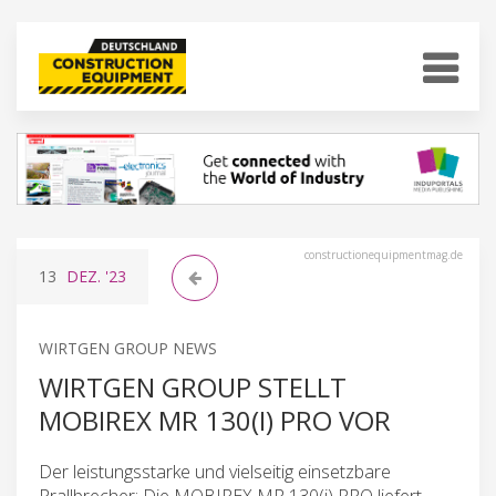
constructionequipmentmag.de
13
DEZ.
'23
WIRTGEN GROUP NEWS
WIRTGEN GROUP STELLT
MOBIREX MR 130(I) PRO VOR
Der leistungsstarke und vielseitig einsetzbare
Prallbrecher: Die MOBIREX MR 130(i) PRO liefert