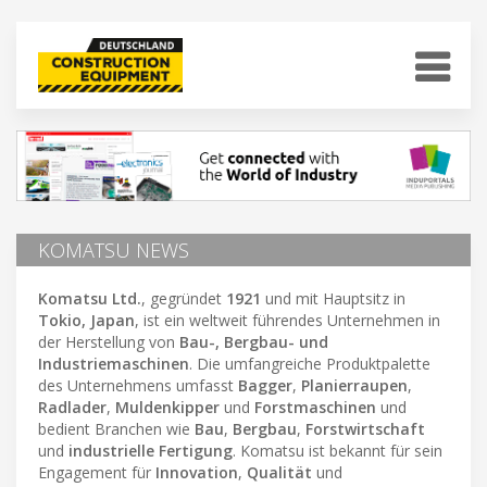
KOMATSU NEWS
Komatsu Ltd.
, gegründet
1921
und mit Hauptsitz in
Tokio, Japan
, ist ein weltweit führendes Unternehmen in
der Herstellung von
Bau-,
Bergbau- und
Industriemaschinen
. Die umfangreiche Produktpalette
des Unternehmens umfasst
Bagger
,
Planierraupen
,
Radlader
,
Muldenkipper
und
Forstmaschinen
und
bedient Branchen wie
Bau
,
Bergbau
,
Forstwirtschaft
und
industrielle Fertigung
. Komatsu ist bekannt für sein
Engagement für
Innovation
,
Qualität
und