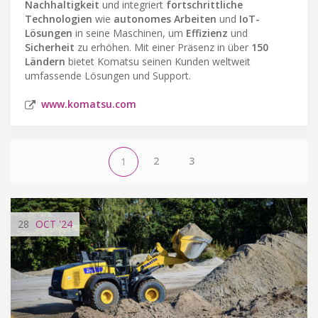
Nachhaltigkeit
und integriert
fortschrittliche
Technologien
wie
autonomes Arbeiten
und
IoT-
Lösungen
in seine Maschinen, um
Effizienz
und
Sicherheit
zu erhöhen. Mit einer Präsenz in über
150
Ländern
bietet Komatsu seinen Kunden weltweit
umfassende Lösungen und Support.
www.komatsu.com
2
3
1
28
OCT
'24