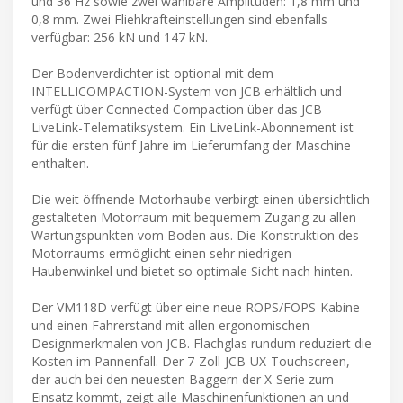
und 36 Hz sowie zwei wählbare Amplituden: 1,8 mm und
0,8 mm. Zwei Fliehkrafteinstellungen sind ebenfalls
verfügbar: 256 kN und 147 kN.
Der Bodenverdichter ist optional mit dem
INTELLICOMPACTION-System von JCB erhältlich und
verfügt über Connected Compaction über das JCB
LiveLink-Telematiksystem. Ein LiveLink-Abonnement ist
für die ersten fünf Jahre im Lieferumfang der Maschine
enthalten.
Die weit öffnende Motorhaube verbirgt einen übersichtlich
gestalteten Motorraum mit bequemem Zugang zu allen
Wartungspunkten vom Boden aus. Die Konstruktion des
Motorraums ermöglicht einen sehr niedrigen
Haubenwinkel und bietet so optimale Sicht nach hinten.
Der VM118D verfügt über eine neue ROPS/FOPS-Kabine
und einen Fahrerstand mit allen ergonomischen
Designmerkmalen von JCB. Flachglas rundum reduziert die
Kosten im Pannenfall. Der 7-Zoll-JCB-UX-Touchscreen,
der auch bei den neuesten Baggern der X-Serie zum
Einsatz kommt, zeigt alle Maschinenfunktionen an und